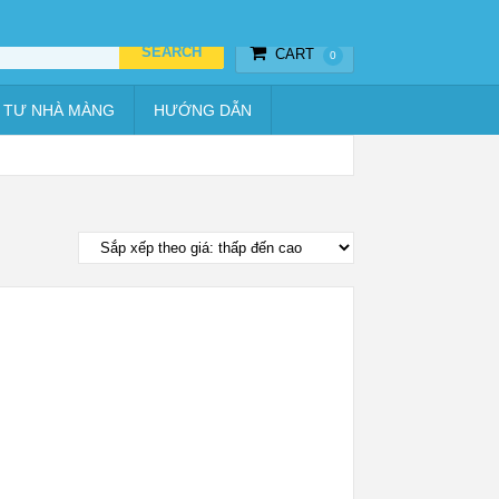
Thiết bị hẹn giờ
Vật tư nhà màng
Hướng dẫn
CART
0
 TƯ NHÀ MÀNG
HƯỚNG DẪN