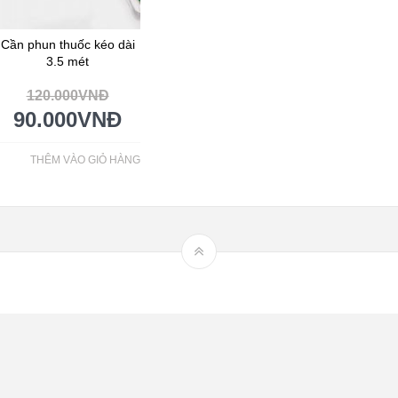
Cần phun thuốc kéo dài
3.5 mét
120.000
VNĐ
90.000
VNĐ
THÊM VÀO GIỎ HÀNG
Hệ thống tưới nhỏ giọt