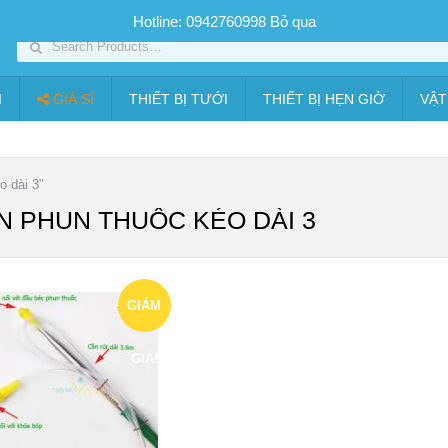
SP PHUN SƯƠNG GIÁ TỐT
Bộ KIT tưới
Giá sỉ
Thiết bị tưới
Hotline: 0942760998
Bỏ qua
I
GIÁ SỈ
THIẾT BỊ TƯỚI
THIẾT BỊ HẸN GIỜ
VẬT
 dài 3”
N PHUN THUỐC KÉO DÀI 3
GIẢM
GIÁ!