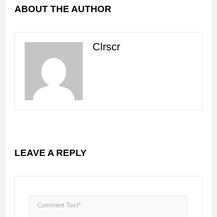
ABOUT THE AUTHOR
Clrscr
LEAVE A REPLY