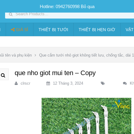
SP PHUN SƯƠNG GIÁ TỐT
Bộ KIT tưới
Giá sỉ
Thiết bị tưới
Hotline: 0942760998
Bỏ qua
I
GIÁ SỈ
THIẾT BỊ TƯỚI
THIẾT BỊ HẸN GIỜ
VẬT
ũi tên và phụ kiện
Que cắm tưới nhỏ giọt không tiết lưu, chống tắc, dài
que nho giot mui ten – Copy
clrscr
12 Tháng 3, 2024
Kh