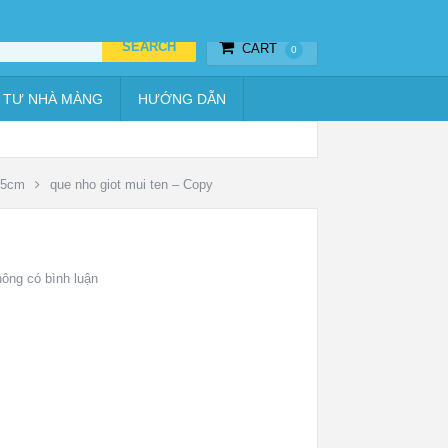
Thiết bị hẹn giờ
Vật tư nhà màng
Hướng dẫn
CART
0
 TƯ NHÀ MÀNG
HƯỚNG DẪN
 15cm
que nho giot mui ten – Copy
ông có bình luận