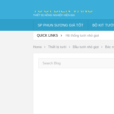
TƯỚI BIỂN VÀNG
THIẾT BỊ NÔNG NGHIỆP HIỆN ĐẠI
SP PHUN SƯƠNG GIÁ TỐT
BỘ KIT TƯỚ
QUICK LINKS
Hệ thống tưới nhỏ giọt
Home
Thiết bị tưới
Đầu tưới nhỏ giọt
Béc m