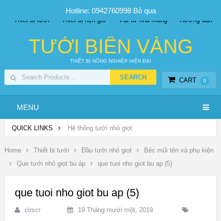
SP PHUN SƯƠNG GIÁ TỐT
Bộ KIT tưới
Giá sỉ
Hotline: 0942760998
Bỏ qua
Thiết bị tưới
Thiết bị hẹn giờ
Vật tư nhà màng
Hướng dẫn
TƯỚI BIỂN VÀNG
THIẾT BỊ NÔNG NGHIỆP HIỆN ĐẠI
CART
0
MENU
QUICK LINKS
Hệ thống tưới nhỏ giọt
Home
Thiết bị tưới
Đầu tưới nhỏ giọt
Béc mũi tên và phụ kiện
Que tưới nhỏ giọt bù áp
que tuoi nho giot bu ap (5)
que tuoi nho giot bu ap (5)
clrscr
19 Tháng mười một, 2019