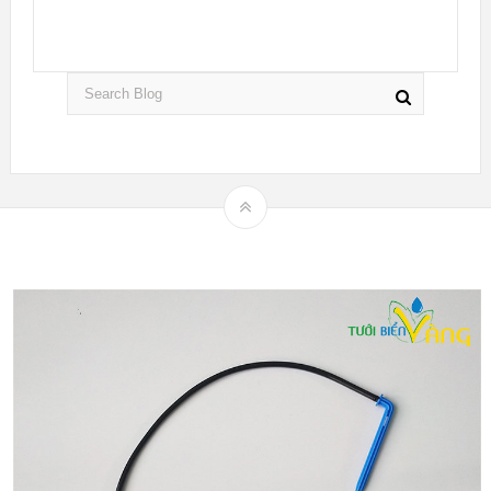
Theme by
mythemeshop
Hệ thống tưới nhỏ giọt