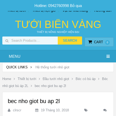
SP PHUN SƯƠNG GIÁ TỐT
Bộ KIT tưới
Giá sỉ
Hotline: 0942760998
Bỏ qua
Thiết bị tưới
Thiết bị hẹn giờ
Vật tư nhà màng
Hướng dẫn
TƯỚI BIỂN VÀNG
THIẾT BỊ NÔNG NGHIỆP HIỆN ĐẠI
CART
0
MENU
QUICK LINKS
Hệ thống tưới nhỏ giọt
Home
Thiết bị tưới
Đầu tưới nhỏ giọt
Béc có bù áp
Béc
nhỏ giọt bù áp 2L
bec nho giot bu ap 2l
bec nho giot bu ap 2l
clrscr
19 Tháng 10, 2018