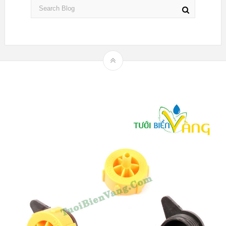
Theme by
mythemeshop
Hệ thống tưới nhỏ giọt